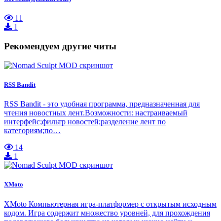
11
1
Рекомендуем другие читы
RSS Bandit
RSS Bandit - это удобная программа, предназначенная для
чтения новостных лент.Возможности: настраиваемый
интерфейс;фильтр новостей;разделение лент по
категориям;по…
14
1
XMoto
XMoto Компьютерная игра-платформер с открытым исходным
кодом. Игра содержит множество уровней, для прохождения