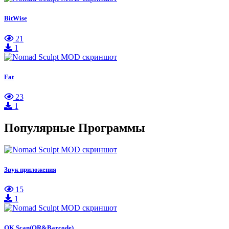
BitWise
21
1
Fat
23
1
Популярные Программы
Звук приложения
15
1
OK Scan(QR&Barcode)