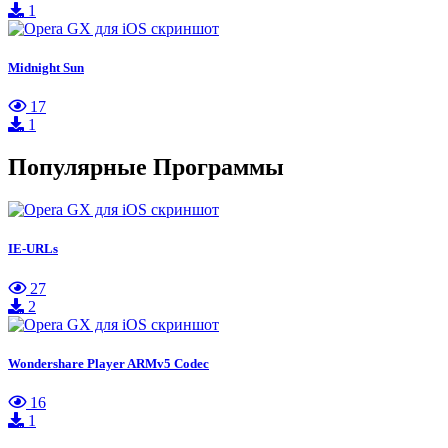
1
Midnight Sun
17
1
Популярные Программы
IE-URLs
27
2
Wondershare Player ARMv5 Codec
16
1