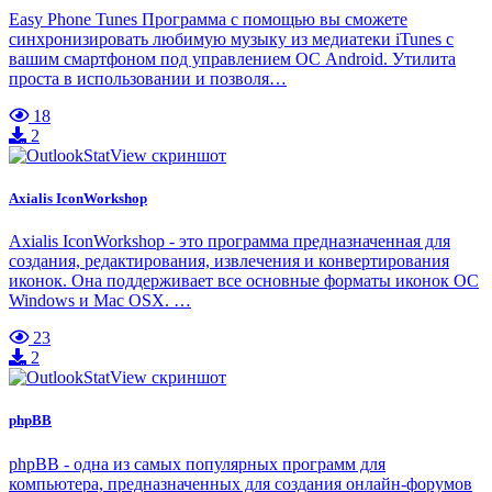
Easy Phone Tunes Программа с помощью вы сможете
синхронизировать любимую музыку из медиатеки iTunes с
вашим смартфоном под управлением ОС Android. Утилита
проста в использовании и позволя…
18
2
Axialis IconWorkshop
Axialis IconWorkshop - это программа предназначенная для
создания, редактирования, извлечения и конвертирования
иконок. Она поддерживает все основные форматы иконок ОС
Windows и Mac OSX. …
23
2
phpBB
phpBB - одна из самых популярных программ для
компьютера, предназначенных для создания онлайн-форумов