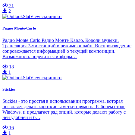
21
2
Радио Monte-Carlo
Радио Monte-Carlo Радио Монте-Карло. Короли музыки.
Трансляция 7-ми станций в режиме онлайн. Воспроизведение
сопровождается информацией о текущей композиции.
Возможность поделиться информ…
18
1
Stickies
Stickies - это простая в использовании программа, которая
позволяет делать короткие заметки прямо на Рабочем столе
Windows, и предлагает ряд опций, которые делают работу с
ней удобней и б…
16
1