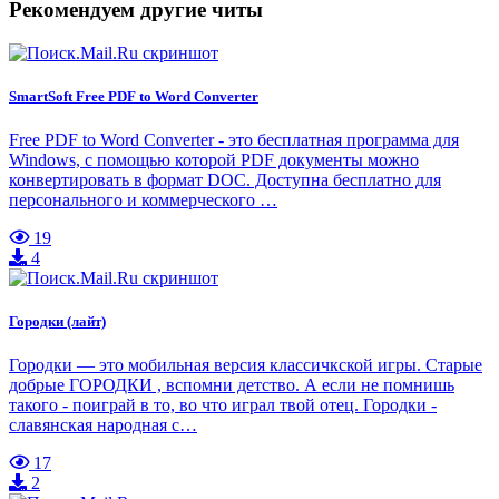
Рекомендуем другие читы
SmartSoft Free PDF to Word Converter
Free PDF to Word Converter - это бесплатная программа для
Windows, с помощью которой PDF документы можно
конвертировать в формат DOC. Доступна бесплатно для
персонального и коммерческого …
19
4
Городки (лайт)
Городки — это мобильная версия классичкской игры. Старые
добрые ГОРОДКИ , вспомни детство. А если не помнишь
такого - поиграй в то, во что играл твой отец. Городки -
славянская народная с…
17
2