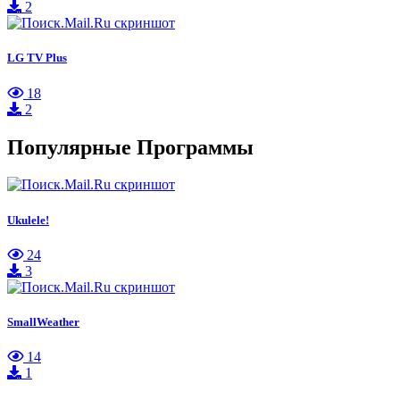
2
LG TV Plus
18
2
Популярные Программы
Ukulele!
24
3
SmallWeather
14
1