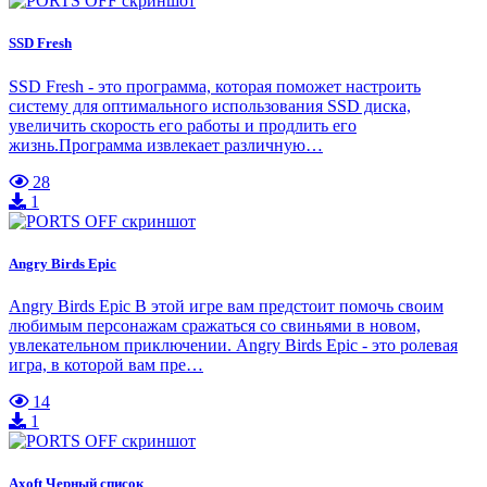
SSD Fresh
SSD Fresh - это программа, которая поможет настроить
систему для оптимального использования SSD диска,
увеличить скорость его работы и продлить его
жизнь.Программа извлекает различную…
28
1
Angry Birds Epic
Angry Birds Epic В этой игре вам предстоит помочь своим
любимым персонажам сражаться со свиньями в новом,
увлекательном приключении. Angry Birds Epic - это ролевая
игра, в которой вам пре…
14
1
Axoft Черный список