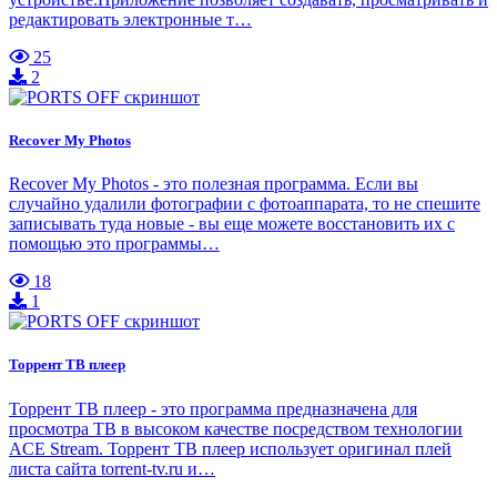
редактировать электронные т…
25
2
Recover My Photos
Recover My Photos - это полезная программа. Если вы
случайно удалили фотографии с фотоаппарата, то не спешите
записывать туда новые - вы еще можете восстановить их с
помощью это программы…
18
1
Торрент ТВ плеер
Торрент ТВ плеер - это программа предназначена для
просмотра ТВ в высоком качестве посредством технологии
ACE Stream. Торрент ТВ плеер использует оригинал плей
листа сайта torrent-tv.ru и…