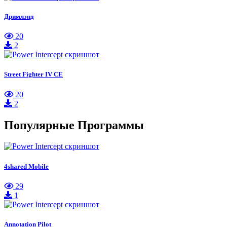
Дримлэнд
20
2
Street Fighter IV CE
20
2
Популярные Программы
4shared Mobile
29
1
Annotation Pilot