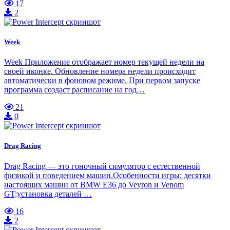
17
2
Week
Week Приложение отображает номер текущей недели на
своей иконке. Обновление номера недели происходит
автоматически в фоновом режиме. При первом запуске
программа создаст расписание на год…
21
0
Drag Racing
Drag Racing — это гоночный симулятор с естественной
физикой и поведением машин.Особенности игры: десятки
настоящих машин от BMW E36 до Veyron и Venom
GT;установка деталей …
16
2