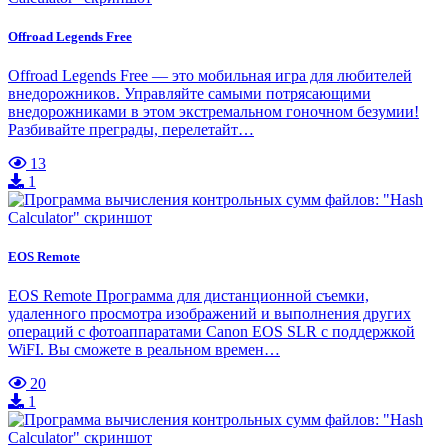
Offroad Legends Free
Offroad Legends Free — это мобильная игра для любителей
внедорожников. Управляйте самыми потрясающими
внедорожниками в этом экстремальном гоночном безумии!
Разбивайте преграды, перелетайт…
13
1
EOS Remote
EOS Remote Программа для дистанционной съемки,
удаленного просмотра изображений и выполнения других
операций с фотоаппаратами Canon EOS SLR с поддержкой
WiFI. Вы сможете в реальном времен…
20
1