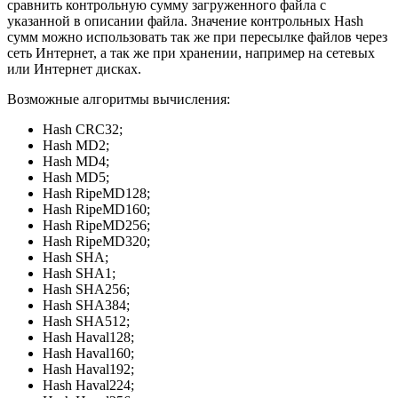
сравнить контрольную сумму загруженного файла с
указанной в описании файла. Значение контрольных Hash
сумм можно использовать так же при пересылке файлов через
сеть Интернет, а так же при хранении, например на сетевых
или Интернет дисках.
Возможные алгоритмы вычисления:
Hash CRC32;
Hash MD2;
Hash MD4;
Hash MD5;
Hash RipeMD128;
Hash RipeMD160;
Hash RipeMD256;
Hash RipeMD320;
Hash SHA;
Hash SHA1;
Hash SHA256;
Hash SHA384;
Hash SHA512;
Hash Haval128;
Hash Haval160;
Hash Haval192;
Hash Haval224;