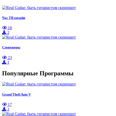
Час ТВ онлайн
18
2
Словожоры
23
1
Популярные Программы
Grand Theft Auto V
17
1