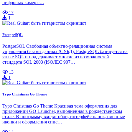
цифровых камер с…
17
1
PostgreSQL
PostgreSQL Свободная объектно-реляционная система
управления базами данных (СУБД). PostgreSQL базируется на
языке SQL и поддерживает многие из возможностей
стандарта SQL:2003 (ISO/IEC 907…
13
1
Typo Christmas Go Theme
Typo Christmas Go Theme Красивая тема оформления для
приложений GO Launcher, выполненная в рождественском
стиле. В программу входят обои, интерфейс папок, сменные
иконки и оформления спис…
14