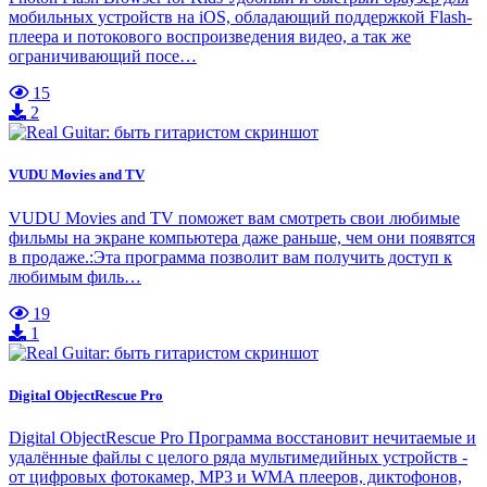
мобильных устройств на iOS, обладающий поддержкой Flash-
плеера и потокового воспроизведения видео, а так же
ограничивающий посе…
15
2
VUDU Movies and TV
VUDU Movies and TV поможет вам смотреть свои любимые
фильмы на экране компьютера даже раньше, чем они появятся
в продаже.:Эта программа позволит вам получить доступ к
любимым филь…
19
1
Digital ObjectRescue Pro
Digital ObjectRescue Pro Программа восстановит нечитаемые и
удалённые файлы с целого ряда мультимедийных устройств -
от цифровых фотокамер, MP3 и WMA плееров, диктофонов,