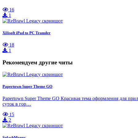
16
1
Xilisoft iPad to PC Transfer
18
1
Рекомендуем другие читы
Papertown Super Theme GO
Papertown Super Theme GO Красивая тема оформления для прил
суток в гор…
15
2
SplashMoney