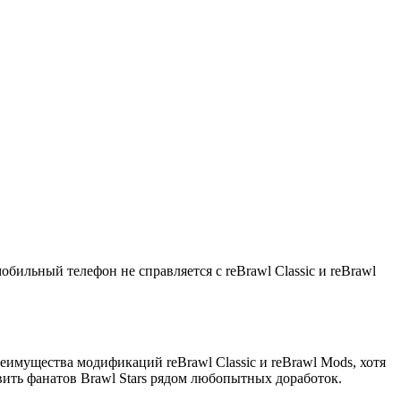
бильный телефон не справляется с reBrawl Classic и reBrawl
еимущества модификаций reBrawl Classic и reBrawl Mods, хотя
вить фанатов Brawl Stars рядом любопытных доработок.