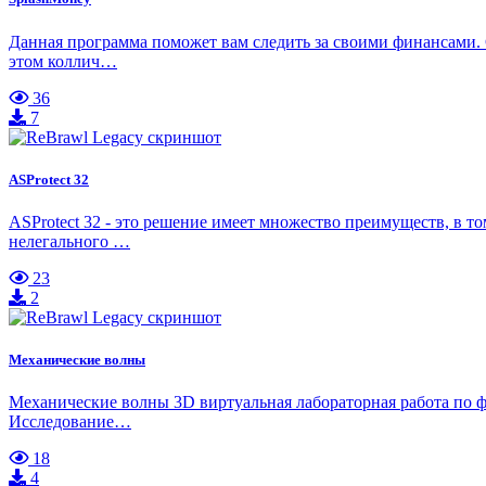
Данная программа поможет вам следить за своими финансами. 
этом коллич…
36
7
ASProtect 32
ASProtect 32 - это решение имеет множество преимуществ, в т
нелегального …
23
2
Механические волны
Механические волны 3D виртуальная лабораторная работа п
Исследование…
18
4