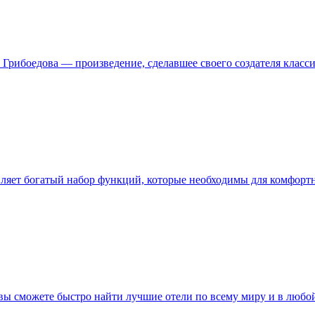
. Грибоедова — произведение, сделавшее своего создателя класси
ляет богатый набор функций, которые необходимы для комфортн
 вы сможете быстро найти лучшие отели по всему миру и в люб