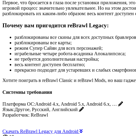
Первое, что бросается в глаза после установки приложения, э
игровой процесс значительно увлекательнее. Но на этом досто
разблокировать их каким-либо образом: весь контент доступен 
Почему вам пригодится reBrawl Legacy:
разблокированы все скины для всех доступных бравлеров
разблокированы все карты;
режим Супер Сайян для всех персонажей;
играбельные четыре робота-всадника Апокалипсиса;
не требуется дополнительная настройка;
весь контент доступен бесплатно;
прекрасно подходит для устаревших и слабых смартфонов
Хотите поиграть в reBrawl Classic и reBrawl Mods, но ваш гад
Системны требования
Платформа ОС:
Android 4.x, Android 5.x, Android 6.x, …
Язык:
Другое, Русский, Английский
Разработчик:
ReBrawl
Скачать ReBrawl Legacy для Android