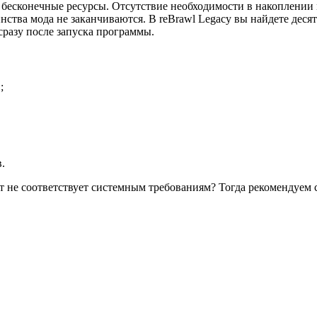
то бесконечные ресурсы. Отсутствие необходимости в накоплении
инства мода не заканчиваются. В reBrawl Legacy вы найдете дес
сразу после запуска программы.
;
.
жет не соответствует системным требованиям? Тогда рекомендуем 