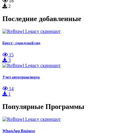
18
2
Последние добавленные
Брест - городской гид
15
3
Учет автотранспорта
14
1
Популярные Программы
WhatsApp Business