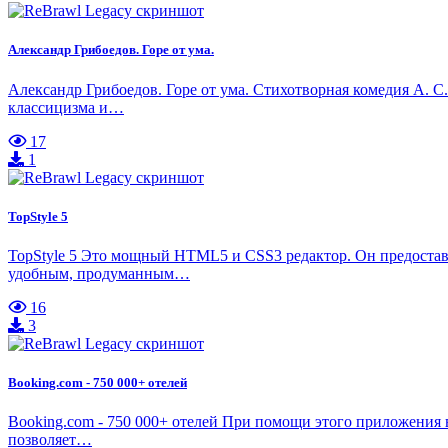
Александр Грибоедов. Горе от ума.
Александр Грибоедов. Горе от ума. Cтихотворная комедия А. С
классицизма и…
17
1
TopStyle 5
TopStyle 5 Это мощный HTML5 и CSS3 редактор. Он предостав
удобным, продуманным…
16
3
Booking.com - 750 000+ отелей
Booking.com - 750 000+ отелей При помощи этого приложения
позволяет…