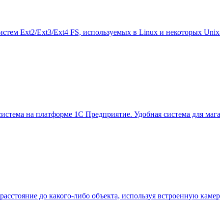
стем Ext2/Ext3/Ext4 FS, используемых в Linux и некоторых Uni
истема на платформе 1С Предприятие. Удобная система для мага
расстояние до какого-либо объекта, используя встроенную каме