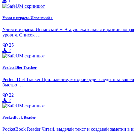
1
Учим и играем. Испанский +
Учим и играем. Испанский + Эта увлекательная и развивающая
уровня. Список …
25
2
Perfect Diet Tracker
Perfect Diet Tracker Приложение, которое будет следить за ваш
быстро …
22
2
PocketBook Reader
PocketBook Reader Читай, выделяй текст и создавай заметки в