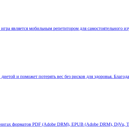
 игра является мобильным репетитором для самостоятельного из
ей диетой и поможет потерять вес без рисков для здоровья. Благ
 книгах форматов PDF (Adobe DRM), EPUB (Adobe DRM), DjVu, TX