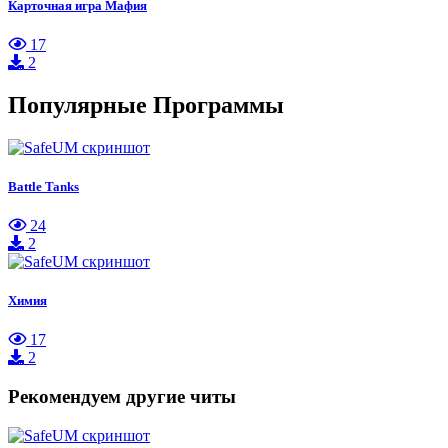
Карточная игра Мафия
17
2
Популярные Программы
Battle Tanks
24
2
Химия
17
2
Рекомендуем другие читы