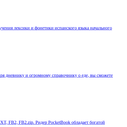
учения лексики и фонетики испанского языка начального
одаря дневнику и огромному справочнику о еде, вы сможете
T, FB2, FB2.zip. Ридер PocketBook обладает богатой