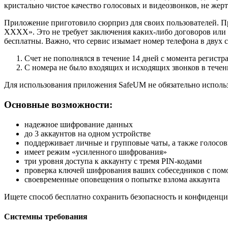
кристально чистое качество голосовых и видеозвонков, не же
Приложение приготовило сюрприз для своих пользователей. 
ХХХХ». Это не требует заключения каких-либо договоров или
бесплатны. Важно, что сервис изымает номер телефона в двух с
Счет не пополнялся в течение 14 дней с момента регистр
С номера не было входящих и исходящих звонков в течение
Для использования приложения SafeUM не обязательно использ
Основные возможности:
надежное шифрование данных
до 3 аккаунтов на одном устройстве
поддерживает личные и групповые чаты, а также голосо
имеет режим «усиленного шифрования»
три уровня доступа к аккаунту с тремя PIN-кодами
проверка ключей шифрования ваших собеседников с по
своевременные оповещения о попытке взлома аккаунта
Ищете способ бесплатно сохранить безопасность и конфиденци
Системны требования