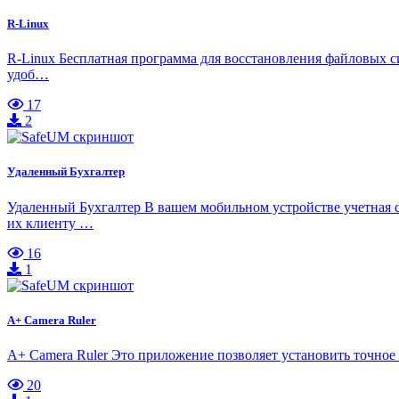
R-Linux
R-Linux Бесплатная программа для восстановления файловых си
удоб…
17
2
Удаленный Бухгалтер
Удаленный Бухгалтер В вашем мобильном устройстве учетная с
их клиенту …
16
1
A+ Camera Ruler
A+ Camera Ruler Это приложение позволяет установить точное 
20