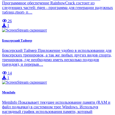
Программное обеспечение RainbowCrack состоит из
следующих частей: rtgen - программа для генерации радужных
таблиц.rtsort- п…
26
1
Боксерский Таймер
Боксерский Таймер Приложение удобно в использовании для
боксерских тренировок, а так же любых других видов спорта,
тренировок, где необходимо иметь несколько подходов
(раундов), и перерыв…
14
1
MemInfo
MemInfo Показывает текущее использование памяти (RAM и
файл подкачки) в системном трее Windows. Используя
наглядный график использования памяти, который