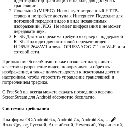
идентификатор трансляции и пароль, для доступа к
трансляции.
Локальный (MJPEG). Использует встроенный HTTP-
сервер и не требует доступа к Интернету. Подходит для
потоковой передачи видео в виде независимых
изображений JPEG. Не имеет шифрования и не может
передавать звук.
RTSP. Для этого режима требуется сервер с поддержкой
RTSP. Подходит для потоковой передачи видео
H.265/H.264/AV1 и звука OPUS/AAC/G.711 по Wi-Fi или
сотовой сети.
Приложение ScreenStream также позволяет настраивать
качество и разрешение видео, поворачивать и обрезать
изображение, а также получать доступ к некоторым другим
настройкам, чтобы упростить управление трансляцией и
потреблением трафика.
С FreeSoft вы всегда можете скачать последнюю версию
ScreenStream для Android абсолютно бесплатно.
Системны требования
Платформа ОС:
Android 6.x, Android 7.x, Android 8.x, …
Язык:
Другое, Русский, Английский, Немецкий, Украинский,