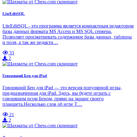
LiteEditSQL
LiteEditSQL - это программа является компактным редактором
базы данных формата MS Access и MS SQL сервера.
Позволяет просматривать содержимое базы данных, таблицы
и поля, а так же редакти…
33
2
Говорящий Бен для iPad
Говорящий Бен для iPad — это версия популярной игры,
предназначенная для iPad. Здесь, вы будете играть с
говорящим псом Беном, прямо на экране своего
планшета.Несколько слов об игре T…
21
2