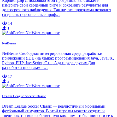
Кардиограф С помощью этой программы вы сможете
измерить свой сердечный ритм и сохранять результаты для
долгосрочного наблюдения. Так же, эта программа позволит
создавать персональные проф…
14
1
NetBeans
NetBeans Свободная интегрированная среда разработки
приложений (IDE) на языках программирования Java, JavaFX,
Python, PHP, JavaScript, C++, Ада и ряда других.Для
разработки программ в…
17
2
Dream League Soccer Classic
Dream League Soccer Classic — реалистичный мобильный
футбольный симулятор. В этой игре вы можете создать и
тренировать свою собственную команду, чтобы привести ее к