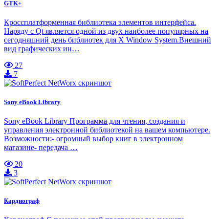
GTK+
Кроссплатформенная библиотека элементов интерфейса.
Наряду с Qt является одной из двух наиболее популярных на
сегодняшний день библиотек для X Window System.Внешний
вид графических ин…
27
7
Sony eBook Library
Sony eBook Library Программа для чтения, создания и
управления электронной библиотекой на вашем компьютере.
Возможности:- огромный выбор книг в электронном
магазине- передача …
20
3
Кардиограф