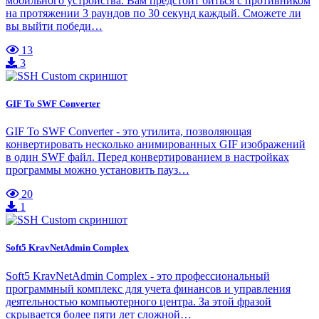
мобильного устройства. Вам предстоит биться с противником
на протяжении 3 раундов по 30 секунд каждый. Сможете ли
вы выйти победи…
13
3
GIF To SWF Converter
GIF To SWF Converter - это утилита, позволяющая
конвертировать несколько анимированных GIF изображений
в один SWF файл. Перед конвертированием в настройках
программы можно установить пауз…
20
1
Soft5 KravNetAdmin Complex
Soft5 KravNetAdmin Complex - это профессиональный
программный комплекс для учета финансов и управления
деятельностью компьютерного центра. За этой фразой
скрывается более пяти лет сложной…