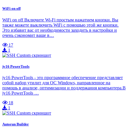
WiFi on off
WiFi on off Включите Wi-Fi простым нажатием кнопки. Вы
также можете выключить WiFi с помощью этой же кнопки.
Это избавит вас от необходимости заходить в настройки и
очень сэкономит ваше в…
17
1
jv16 PowerTools
jv16 PowerTools - это программное обеспечение представляет
собой набор утилит для ОС Windows, направленное на
помощь в анализе, оптимизации и поддержания компьютера.В
jv16 PowerTools …
18
1
Autorun Builder