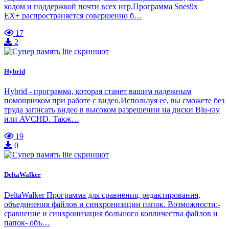
кодом и поддержкой почти всех игр.Программа Snes9x
EX+ распространяется совершенно б…
17
2
Hybrid
Hybrid - программа, которая станет вашим надежным
помощником при работе с видео.Используя ее, вы сможете без
труда записать видео в высоком разрешении на диски Blu-ray
или AVCHD. Такж…
19
0
DeltaWalker
DeltaWalker Программа для сравнения, редактирования,
объединения файлов и синхронизации папок. Возможности:-
сравнение и синхронизация большого колличества файлов и
папок- объ…