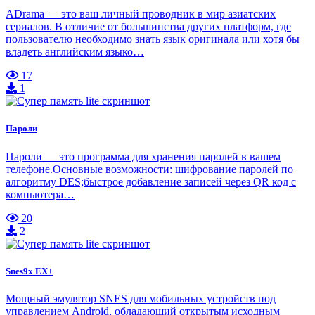
ADrama — это ваш личный проводник в мир азиатских
сериалов. В отличие от большинства других платформ, где
пользователю необходимо знать язык оригинала или хотя бы
владеть английским языко…
17
1
Пароли
Пароли — это программа для хранения паролей в вашем
телефоне.Основные возможности: шифрование паролей по
алгоритму DES;быстрое добавление записей через QR код с
компьютера…
20
2
Snes9x EX+
Мощный эмулятор SNES для мобильных устройств под
управлением Android, обладающий открытым исходным