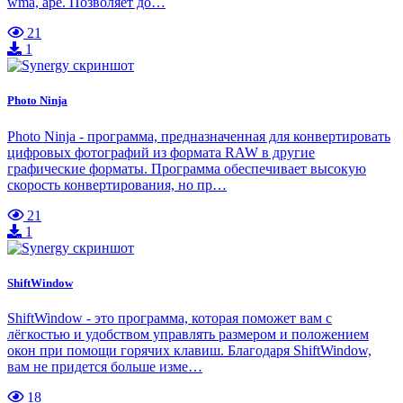
wma, ape. Позволяет до…
21
1
Photo Ninja
Photo Ninja - программа, предназначенная для конвертировать
цифровых фотографий из формата RAW в другие
графические форматы. Программа обеспечивает высокую
скорость конвертирования, но пр…
21
1
ShiftWindow
ShiftWindow - это программа, которая поможет вам с
лёгкостью и удобством управлять размером и положением
окон при помощи горячих клавиш. Благодаря ShiftWindow,
вам не придется больше изме…
18