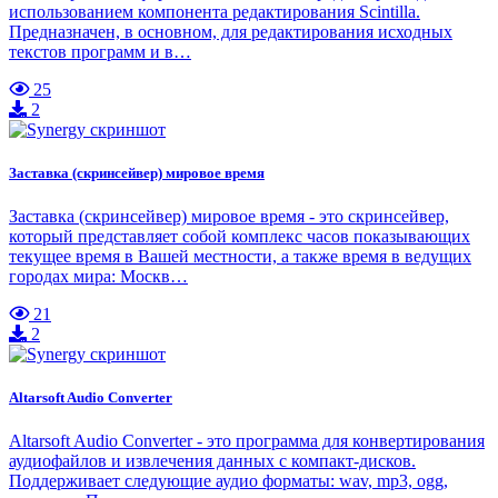
использованием компонента редактирования Scintilla.
Предназначен, в основном, для редактирования исходных
текстов программ и в…
25
2
Заставка (скринсейвер) мировое время
Заставка (скринсейвер) мировое время - это скринсейвер,
который представляет собой комплекс часов показывающих
текущее время в Вашей местности, а также время в ведущих
городах мира: Москв…
21
2
Altarsoft Audio Converter
Altarsoft Audio Converter - это программа для конвертирования
аудиофайлов и извлечения данных с компакт-дисков.
Поддерживает следующие аудио форматы: wav, mp3, ogg,