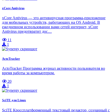
xCore Antivirus
xCore Antivirus — это антивирусная программа-приложение
для мобильных устройств, работающих на OS Android. В
ежедневном использовании вами сетей интернет, xCore
Antivirus предотвратит дос…
11
1
ActoTracker
ActoTracker Программа журнал активности пользователя во
время работы за компьютером.
20
1
SciTE для Linux
SciTE Кроссплатформенный текстовый редактор, созданный с