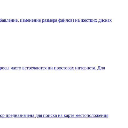
авление, изменение размера файлов) на жестких дисках
росы часто встречаются ни просторах интернета. Для
ор предназначена для поиска на карте местоположения