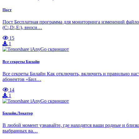
Пост
Пост Бесплатная программа для мониторинга изменений файлов
(C:,D:,E:), вноси…
15
1
Все секреты Билайн
Все секреты Билайн Как отключить, включить и правильно нас
абонентов «Бил…
14
1
Билайн.Локатор
В любой момент узнавайте, где находятся ваши родные и близк
выбранных ва…