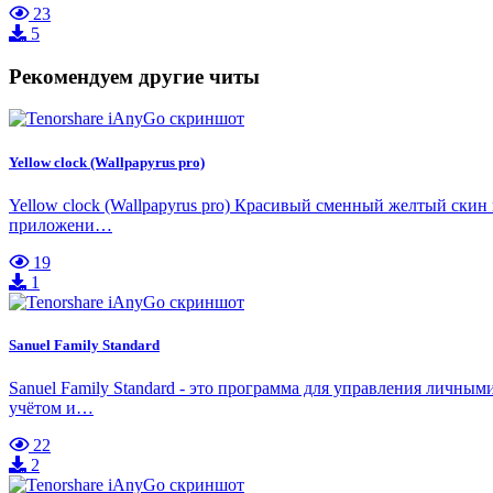
23
5
Рекомендуем другие читы
Yellow clock (Wallpapyrus pro)
Yellow clock (Wallpapyrus pro) Красивый сменный желтый скин
приложени…
19
1
Sanuel Family Standard
Sanuel Family Standard - это программа для управления личны
учётом и…
22
2