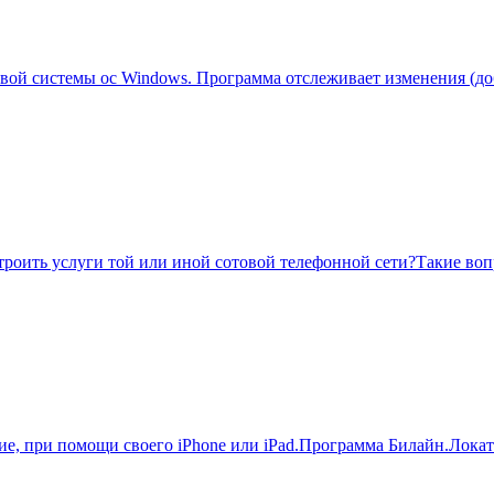
ой системы ос Windows. Программа отслеживает изменения (доб
троить услуги той или иной сотовой телефонной сети?Такие воп
ие, при помощи своего iPhone или iPad.Программа Билайн.Локат