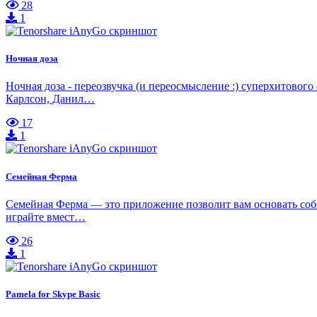
28
1
Ночная доза
Ночная доза - переозвучка (и переосмысление :) суперхитов
Карлсон, Данил…
17
1
Семейная Ферма
Семейная Ферма — это приложение позволит вам основать собс
играйте вмест…
26
1
Pamela for Skype Basic