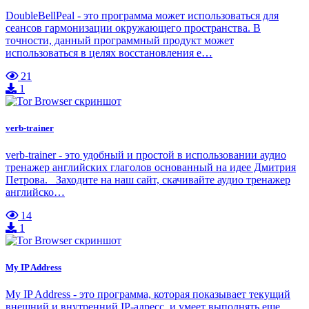
DoubleBellPeal - это программа может использоваться для
сеансов гармонизации окружающего пространства. В
точности, данный программный продукт может
использоваться в целях восстановления е…
21
1
verb-trainer
verb-trainer - это удобный и простой в использовании аудио
тренажер английских глаголов основанный на идее Дмитрия
Петрова. Заходите на наш сайт, скачивайте аудио тренажер
английско…
14
1
My IP Address
My IP Address - это программа, которая показывает текущий
внешний и внутренний IP-адресс, и умеет выполнять еще