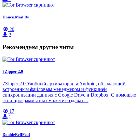
Поиск.Mail.Ru
20
2
Рекомендуем другие читы
7Zipper 2.0
7Zipper 2.0 Удобный архиватор для Android, обладающий
встроенным файловым менеджером и функцией
синхронизации данных с Google Drive и Dropbox. С помощью
этой программы вы сможете создават…
17
1
DoubleBellPeal