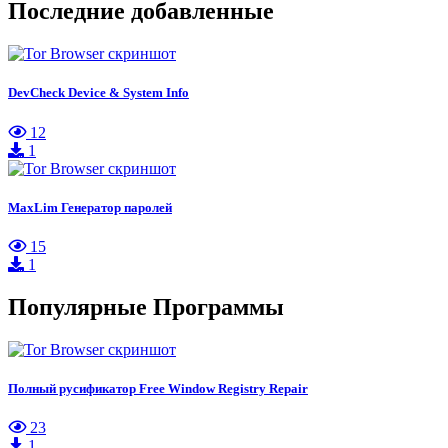
Последние добавленные
DevCheck Device & System Info
12
1
MaxLim Генератор паролей
15
1
Популярные Программы
Полный русификатор Free Window Registry Repair
23
1