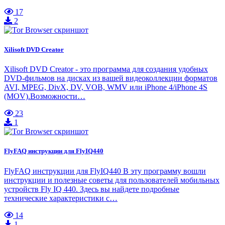
17
2
Xilisoft DVD Creator
Xilisoft DVD Creator - это программа для создания удобных
DVD-фильмов на дисках из вашей видеоколлекции форматов
AVI, MPEG, DivX, DV, VOB, WMV или iPhone 4/iPhone 4S
(MOV).Возможности…
23
1
FlyFAQ инструкции для FlyIQ440
FlyFAQ инструкции для FlyIQ440 В эту программу вошли
инструкции и полезные советы для пользователей мобильных
устройств Fly IQ 440. Здесь вы найдете подробные
технические характеристики с…
14
1