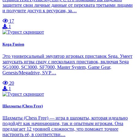
защитите свои личные данные от перехвата третьими лицами
и получите доступ к ресурсам, за…
17
1
Kega Fusion
Это универсальный эмулятор игровых приставок Sega. Умеет
запускать игры сразу с нескольких приставок, включая Sega
SG1000, SC3000, SF7000, Master System, Game Gear,
Genesis/Megadrive, SVP…
20
1
Шахматы (Chess Free)
Шахматы (Chess Free) — игра в шахматы, которая идеально
подойдёт как начинающим, так и опытным игрокам. Она
предлагает 12 уровней сложности, что поможет точнее
настроить её, в соответстви…