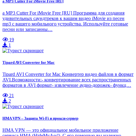
a MP3 Cutter For iMovie Free [RU]
a MP3 Cutter For iMovie Free [RU] Программа для создания
удивительных саундтреков к вашим видео iMovie из песен
mp3 с вашего мобильного устройства. Используйте готовые
песни или записанны…
19
1
Tipard AVI Converter for Mac
Tipard AVI Converter for Mac Конвертер видео файлов в формат
AVI.Возможности:- конвертирование всех распространенных
форматов в AVI формат- извлечение аудио-дорожек- функц…
21
2
HMA VPN – Защита Wi-Fi и прокси-сервер
HMA VPN — это официальное мобильное приложение
сервиса HMA (HideMyAss!). С его помощью вы надежно