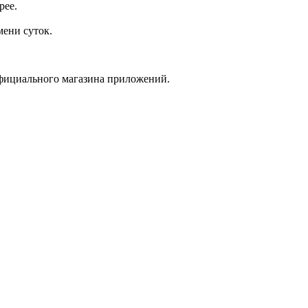
рее.
мени суток.
 официального магазина приложений.