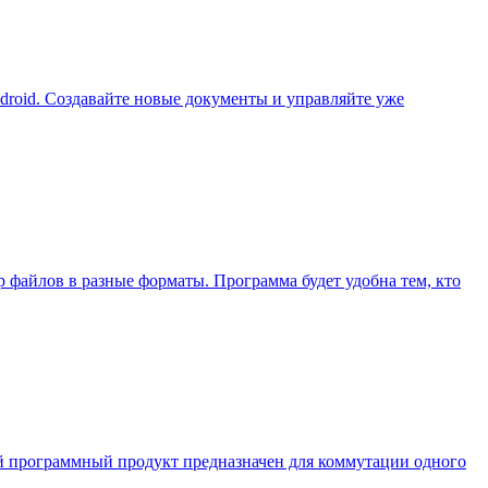
droid. Создавайте новые документы и управляйте уже
р файлов в разные форматы. Программа будет удобна тем, кто
ный программный продукт предназначен для коммутации одного