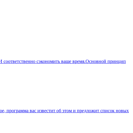
 И соответственно сэкономить ваше время.Основной принцип
ое, программа вас известит об этом и предложит список новых