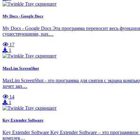
My Docs - Google Docs
My Docs - Google Docs Эта программа переносит весь функцио
существующими, нах…
17
1
MaxLim ScreenShot
MaxLim ScreenShot - это программа для снятия с экрана компь
хочет зап…
14
1
Key Extender Software
Key Extender Software Key Extender Software – это программн
комплек…