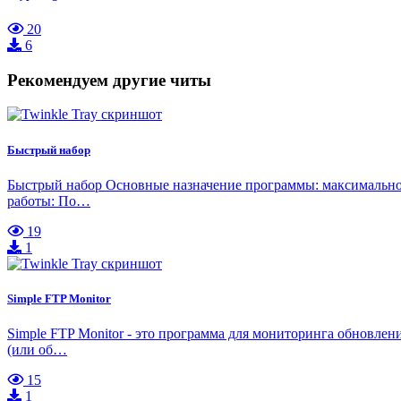
20
6
Рекомендуем другие читы
Быстрый набор
Быстрый набор Основные назначение программы: максимально 
работы: По…
19
1
Simple FTP Monitor
Simple FTP Monitor - это программа для мониторинга обновлен
(или об…
15
1