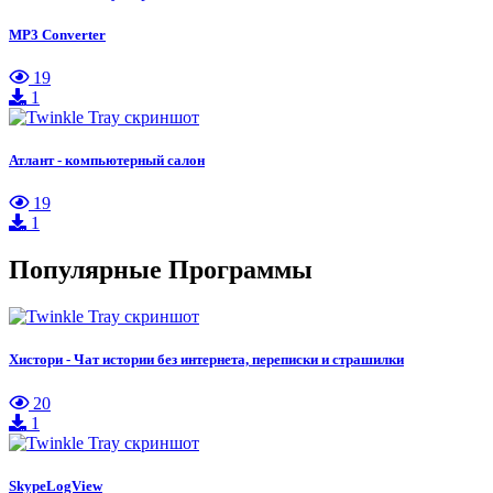
MP3 Converter
19
1
Атлант - компьютерный салон
19
1
Популярные Программы
Хистори - Чат истории без интернета, переписки и страшилки
20
1
SkypeLogView