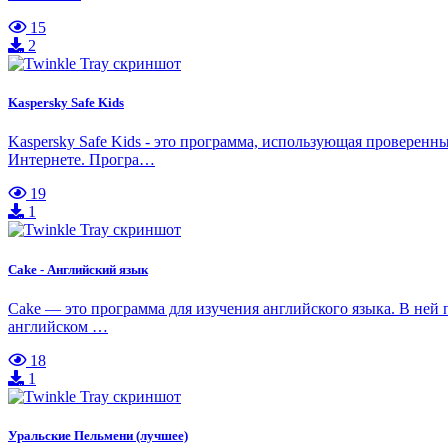
15
2
Kaspersky Safe Kids
Kaspersky Safe Kids - это программа, использующая проверенн
Интернете. Програ…
19
1
Cake - Английский язык
Cake — это программа для изучения английского языка. В ней
английском …
18
1
Уральские Пельмени (лучшее)