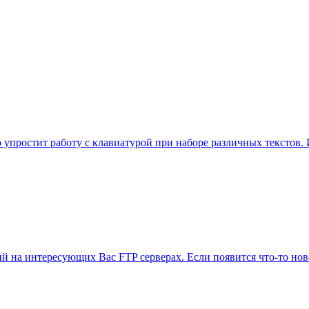
упростит работу с клавиатурой при наборе различных текстов.
ий на интересующих Вас FTP серверах. Если появится что-то нов