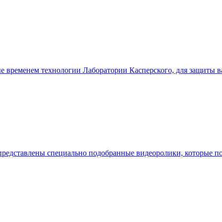
ые временем технологии Лаборатории Касперского, для защиты в
 представлены специально подобранные видеоролики, которые по