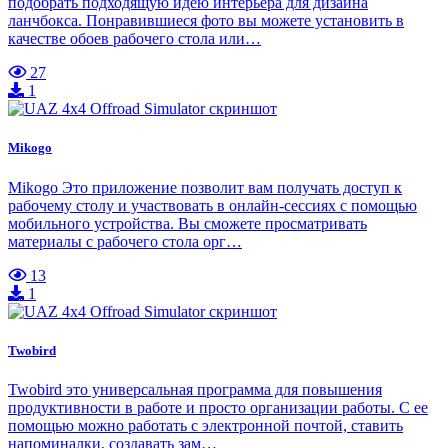
подобрать подходящую идею интерьера для дизайна
ланчбокса. Понравившиеся фото вы можете установить в
качестве обоев рабочего стола или…
27
1
Mikogo
Mikogo Это приложение позволит вам получать доступ к
рабочему столу и участвовать в онлайн-сессиях с помощью
мобильного устройства. Вы сможете просматривать
материалы с рабочего стола орг…
13
1
Twobird
Twobird это универсальная программа для повышения
продуктивности в работе и просто организации работы. С ее
помощью можно работать с электронной почтой, ставить
напоминалки, создавать зам…