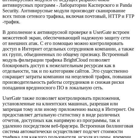
антивирусных программ - Лаборатории Касперского и Panda
Security. Антивирусные модули производят сканирование
всех типов сетевого трафика, включая почтовый, HTTP и FTP
-трафик.
В дополнение к антивирусной проверке в UserGate встроен
межсетевой экран, обеспечивающий надежную защиту сети
от внешних атак. С его помощью можно контролировать
доступ в Интернет отдельных сотрудников компании, а также
их групп, объединенных по общему признаку. Встроенный
модуль фильтрации трафика BrightCloud позволяет
блокировать доступ к нежелательным ресурсам как в
отдельности, так и по категориям сайтов. Это существенно
сокращает затраты компании на нецелевой трафик, повышая
производительность работы сотрудников и снижая риски
попадания вредоносного ПО в локальную сеть.
UserGate также позволяет контролировать приложения,
установленные на клиентских машинах, разрешая или
запрещая тому или иному приложению выход в Интернет. Он
предоставляет детальную статистику в виде различных
отчетов, доступных как напрямую из программы, так и
удаленно посредством веб-браузера. Встроенная биллинговая
система автоматически осуществляет подсчет стоимости
трафика для каждого пользователя, исходя из цены, времени