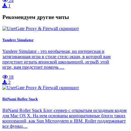
24
1
Рекомендуем другие читы
Yandere Simulator
Yandere Simulator - это необычная, но интересная и
затягивающая игра в стиле стелс-экшн, в которой вам
предстоит играть японской школьницей. игрыВ этой
игре, вам предстоит помочь …
18
2
BitNami Roller Stack
BitNami Roller Stack Блог-сервер с открытым исходным кодом
для Mac OS X. На нем основаны корпоративные блоги таких
коопораций, как Sun Microsystem и IBM. Roller поддерживает
все функц…