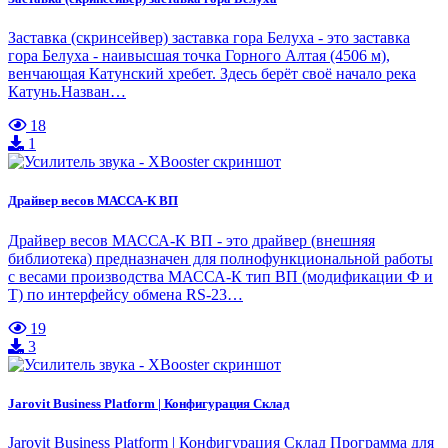
Заставка (скринсейвер) заставка гора Белуха - это заставка
гора Белуха - наивысшая точка Горного Алтая (4506 м),
венчающая Катунский хребет. Здесь берёт своё начало река
Катунь.Назван…
18
1
Драйвер весов МАССА-К ВП
Драйвер весов МАССА-К ВП - это драйвер (внешняя
библиотека) предназначен для полнофункциональной работы
с весами производства МАССА-К тип ВП (модификации Ф и
Т) по интерфейсу обмена RS-23…
19
3
Jarovit Business Platform | Конфигурация Склад
Jarovit Business Platform | Конфигурация Склад Программа для