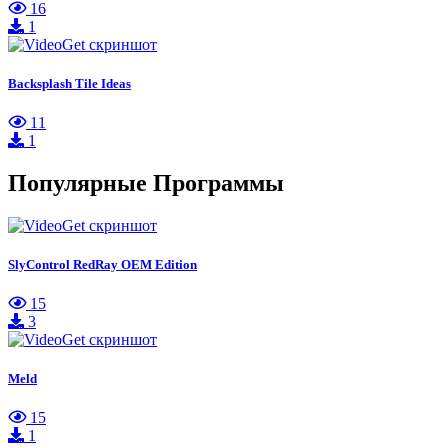
16
1
Backsplash Tile Ideas
11
1
Популярные Программы
SlyControl RedRay OEM Edition
15
3
Meld
15
1