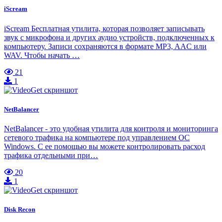
iScream
iScream Бесплатная утилита, которая позволяет записывать
звук с микрофона и других аудио устройств, подключенных к
компьютеру. Записи сохраняются в формате MP3, AAC или
WAV. Чтобы начать …
21
1
NetBalancer
NetBalancer - это удобная утилита для контроля и мониторинга
сетевого трафика на компьютере под управлением ОС
Windows. С ее помощью вы можете контролировать расход
трафика отдельными при…
20
1
Disk Recon