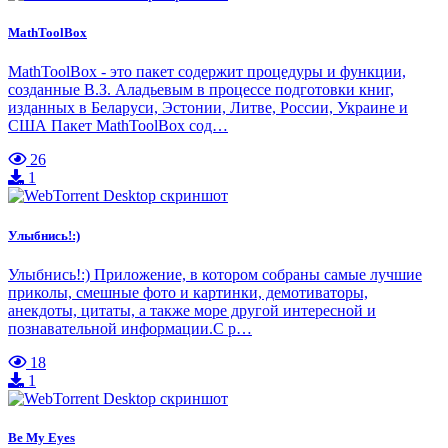
MathToolBox
MathToolBox - это пакет содержит процедуры и функции,
созданные В.З. Аладьевым в процессе подготовки книг,
изданных в Беларуси, Эстонии, Литве, России, Украине и
США Пакет MathToolBox сод…
26
1
Улыбнись!:)
Улыбнись!:) Приложение, в котором собраны самые лучшие
приколы, смешные фото и картинки, демотиваторы,
анекдоты, цитаты, а также море другой интересной и
познавательной информации.С p…
18
1
Be My Eyes