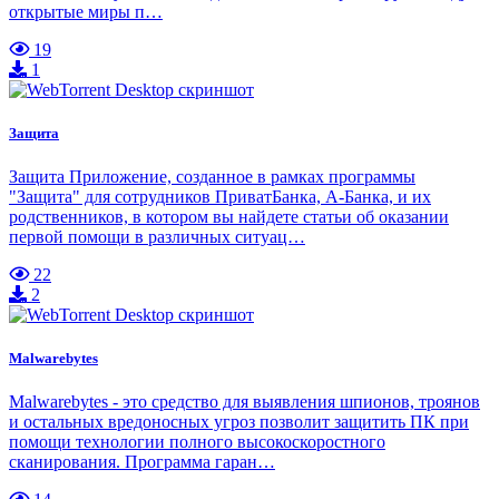
открытые миры п…
19
1
Защита
Защита Приложение, созданное в рамках программы
"Защита" для сотрудников ПриватБанка, А-Банка, и их
родственников, в котором вы найдете статьи об оказании
первой помощи в различных ситуац…
22
2
Malwarebytes
Malwarebytes - это средство для выявления шпионов, троянов
и остальных вредоносных угроз позволит защитить ПК при
помощи технологии полного высокоскоростного
сканирования. Программа гаран…