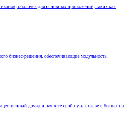
иконок, оболочек для основных приложений, таких как
ного бизнес-решения, обеспечивающие модульность,
ущественный друид и начните свой путь к славе в битвах на