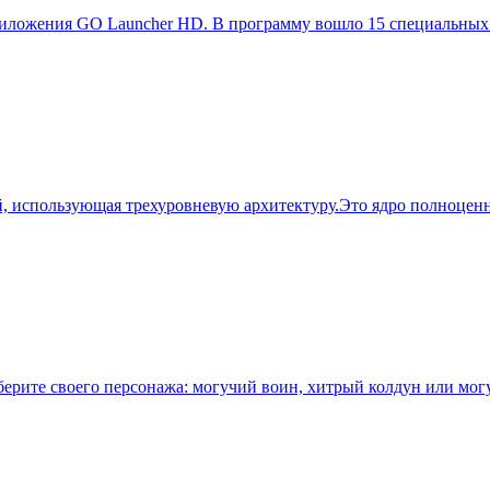
иложения GO Launcher HD. В программу вошло 15 специальных 
й, использующая трехуровневую архитектуру.Это ядро полноцен
ыберите своего персонажа: могучий воин, хитрый колдун или мог