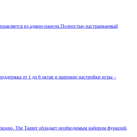
 управляется из админ-панели.Полностью настраиваемый
оддержка от 1 до 6 октав и широкие настройки игры –
екцию. The Tagger обладает необходимым набором функций,