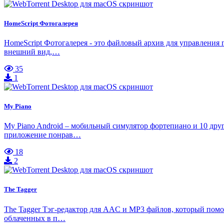
HomeScript Фотогалерея
HomeScript Фотогалерея - это файловый архив для управления
внешний вид,…
35
1
My Piano
My Piano Android – мобильный симулятор фортепиано и 10 дру
приложение понрав…
18
2
The Tagger
The Tagger Тэг-редактор для AAC и MP3 файлов, который пом
облаченных в п…