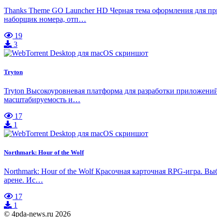
Thanks Theme GO Launcher HD Черная тема оформления для пр
наборщик номера, отп…
19
3
Tryton
Tryton Высокоуровневая платформа для разработки приложени
масштабируемость и…
17
1
Northmark: Hour of the Wolf
Northmark: Hour of the Wolf Красочная карточная RPG-игра. В
арене. Ис…
17
1
© 4pda-news.ru 2026