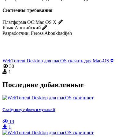
Системны требования
Платформа ОС:
Mac OS X
Язык:
Английский
Разработчик:
Feross Aboukhadijeh
WebTorrent Desktop для macOS скачать для Mac-OS
30
1
Последние добавленные
Слайд-шоу с фото и музыкой
19
1