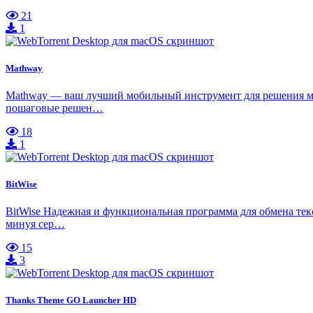
21
1
Mathway
Mathway — ваш лучший мобильный инструмент для решения мат
пошаговые решен…
18
1
BitWise
BitWise Надежная и функциональная программа для обмена тек
минуя сер…
15
3
Thanks Theme GO Launcher HD