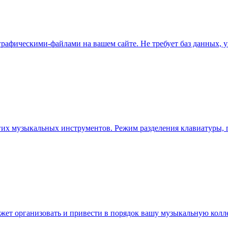
 графическими-файлами на вашем сайте. Не требует баз данных,
гих музыкальных инструментов. Режим разделения клавиатуры, п
ожет организовать и привести в порядок вашу музыкальную колл