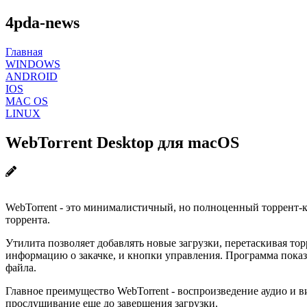
4pda-news
Главная
WINDOWS
ANDROID
IOS
MAC OS
LINUX
WebTorrent Desktop для macOS
WebTorrent - это минималистичный, но полноценный торрент-кл
торрента.
Утилита позволяет добавлять новые загрузки, перетаскивая то
информацию о закачке, и кнопки управления. Программа показыв
файла.
Главное преимущество WebTorrent - воспроизведение аудио и в
прослушивание еще до завершения загрузки.