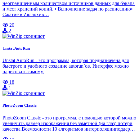
неограниченным количеством источников данных для бэкапа
и мест хранений копий. • Выполнение задач по расписанию•
Сжатие в Zip архив…
20
2
Unstat AutoRun
Unstat AutoRun - это программа, которая предназначена для
быстрого и удобного создание autorun`ов. Интерфес можно
нарисовать самому.
18
1
PhotoZoom Classic
PhotoZoom Classic - это программа, с помощью которой можно
увеличить размер изображения без заметной (на глаз) потери
качества.Возможности 10 алгоритмов интерполяцииподдер…