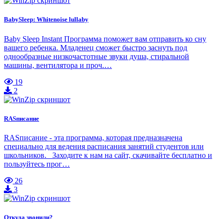
BabySleep: Whitenoise lullaby
Baby Sleep Instant Программа поможет вам отправить ко сну
вашего ребенка. Младенец сможет быстро заснуть под
однообразные низкочастотные звуки душа, стиральной
машины, вентилятора и проч.…
19
2
RASписание
RASписание - эта программа, которая предназначена
специально для ведения расписания занятий студентов или
школьников. Заходите к нам на сайт, скачивайте бесплатно и
пользуйтесь прог…
26
3
Откуда звонили?