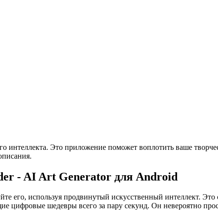
о интеллекта. Это приложение поможет воплотить ваше творчес
описания.
r - AI Art Generator для Android
уйте его, используя продвинутый искусственный интеллект. Эт
щие цифровые шедевры всего за пару секунд. Он невероятно прос