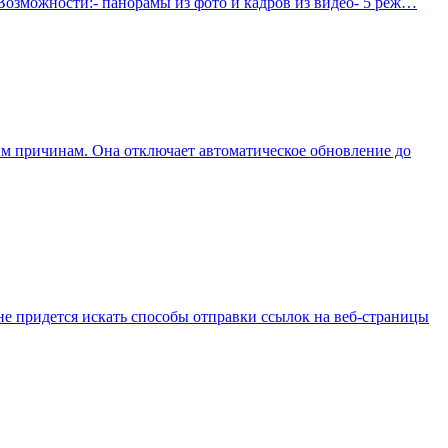
Возможности:- панорамы из фото и кадров из видео- 5 реж…
ным причинам. Она отключает автоматическое обновление до
не придется искать способы отправки ссылок на веб-страницы