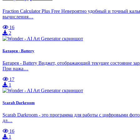
Fraction Calculator Plus Free Невероятно удобный и точный к
вычисления…
16
2
Батарея - Battery
Батарея - Battery Виджет, отображающий текущее состояние за
При нажа…
17
1
Scarab Darkroom
Scarab Darkroom - это программа для работы с цифровыми ф
дл…
16
1