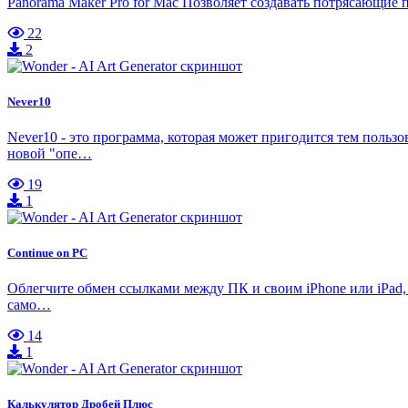
Panorama Maker Pro for Mac Позволяет создавать потрясающие 
22
2
Never10
Never10 - это программа, которая может пригодится тем польз
новой "опе…
19
1
Continue on PC
Облегчите обмен ссылками между ПК и своим iPhone или iPad, 
само…
14
1
Калькулятор Дробей Плюс