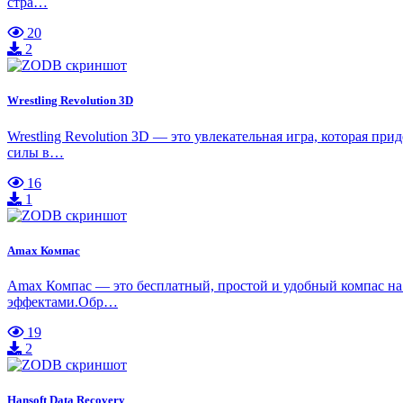
стра…
20
2
Wrestling Revolution 3D
Wrestling Revolution 3D — это увлекательная игра, которая пр
силы в…
16
1
Amax Компас
Amax Компас — это бесплатный, простой и удобный компас на
эффектами.Обр…
19
2
Hansoft Data Recovery