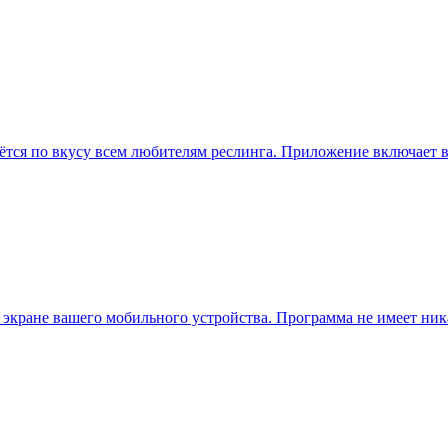
идётся по вкусу всем любителям реслинга. Приложение включает в
 экране вашего мобильного устройства. Программа не имеет н