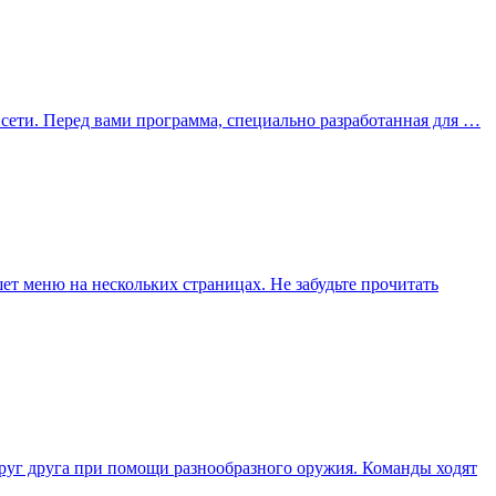
з сети. Перед вами программа, специально разработанная для …
т меню на нескольких страницах. Не забудьте прочитать
друг друга при помощи разнообразного оружия. Команды ходят