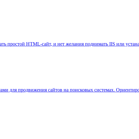
ать простой HTML-сайт, и нет желания поднимать IIS или устан
ами для продвижения сайтов на поисковых системах. Ориентиров