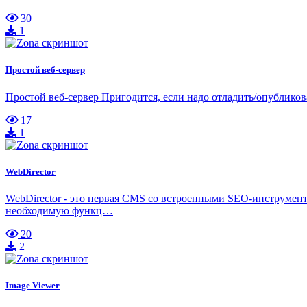
30
1
Простой веб-сервер
Простой веб-сервер Пригодится, если надо отладить/опубликов
17
1
WebDirector
WebDirector - это первая CMS со встроенными SEO-инструмент
необходимую функц…
20
2
Image Viewer