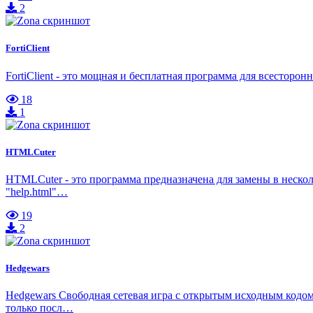
2
FortiClient
FortiClient - это мощная и бесплатная программа для всестор
18
1
HTMLCuter
HTMLCuter - это программа предназначена для замены в неско
"help.html"…
19
2
Hedgewars
Hedgewars Свободная сетевая игра с открытым исходным кодом
только посл…