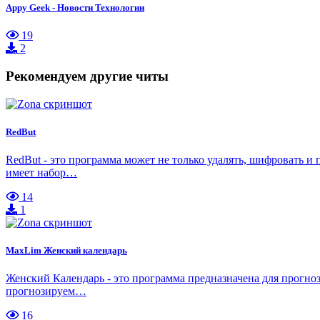
Appy Geek - Новости Технологии
19
2
Рекомендуем другие читы
RedBut
RedBut - это программа может не только удалять, шифровать и
имеет набор…
14
1
MaxLim Женский календарь
Женский Календарь - это программа предназначена для прогноз
прогнозируем…
16