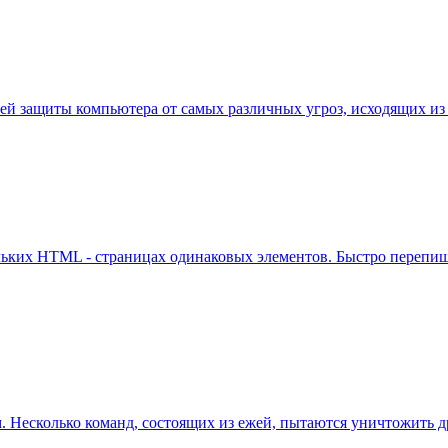
онней защиты компьютера от самых различных угроз, исходящих и
льких HTML - страницах одинаковых элементов. Быстро перепише
. Несколько команд, состоящих из ежей, пытаются уничтожить 