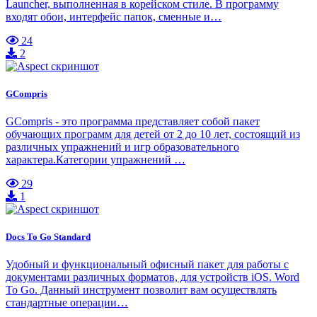
Launcher, выполненная в корейском стиле. В программу
входят обои, интерфейс папок, сменные и…
24
2
GCompris
GCompris - это программа представляет собой пакет
обучающих программ для детей от 2 до 10 лет, состоящий из
различных упражнений и игр образовательного
характера.Категории упражнений …
29
1
Docs To Go Standard
Удобный и функциональный офисный пакет для работы с
документами различных форматов, для устройств iOS. Word
To Go. Данный инструмент позволит вам осуществлять
стандартные операции…