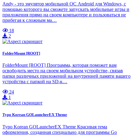
Andy - это эмулятор мобильной ОС Android для Windows, с
помощью которого вы сможете запускать мобильные игры и
приложения прямо на своем компьютере и пользоваться не
прибегая к сложным ма…
18
2
FolderMount [ROOT]
FolderMount [ROOT] Программа, которая поможет вам
освободить место на своем мобильном устройстве, связав
папки различных приложений на внутренней памяти вашего
устройства с папкой на SD-к…
24
1
Typo Korean GOLauncherEX Theme
Typo Korean GOLauncherEX Theme Красивая тема
оформления, созданная специально для программы Go