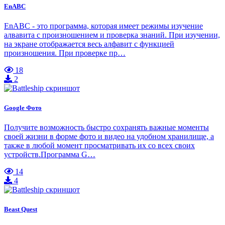
EnABC
EnABC - это программа, которая имеет режимы изучение
алвавита с произношением и проверка знаний. При изучении,
на экране отображается весь алфавит с функцией
произношения. При проверке пр…
18
2
Google Фото
Получите возможность быстро сохранять важные моменты
своей жизни в форме фото и видео на удобном хранилище, а
также в любой момент просматривать их со всех своих
устройств.Программа G…
14
4
Beast Quest