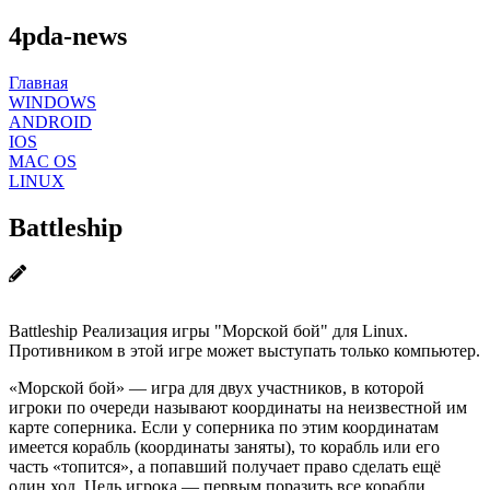
4pda-news
Главная
WINDOWS
ANDROID
IOS
MAC OS
LINUX
Battleship
Battleship Реализация игры "Морской бой" для Linux.
Противником в этой игре может выступать только компьютер.
«Морской бой» — игра для двух участников, в которой
игроки по очереди называют координаты на неизвестной им
карте соперника. Если у соперника по этим координатам
имеется корабль (координаты заняты), то корабль или его
часть «топится», а попавший получает право сделать ещё
один ход. Цель игрока — первым поразить все корабли