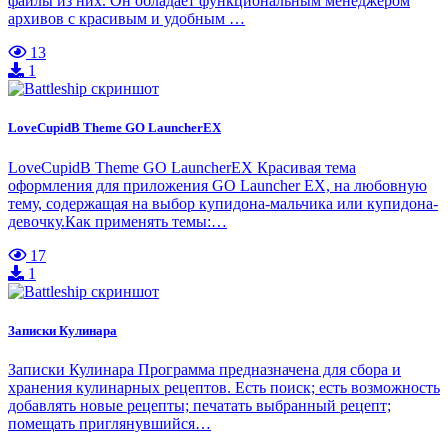
файлы из них. Он обладает функциональным менеджером
архивов с красивым и удобным …
13
1
LoveCupidB Theme GO LauncherEX
LoveCupidB Theme GO LauncherEX Красивая тема
оформления для приложения GO Launcher EX, на любовную
тему, содержащая на выбор купидона-мальчика или купидона-
девочку.Как применять темы:…
17
1
Записки Кулинара
Записки Кулинара Программа предназначена для сбора и
хранения кулинарных рецептов. Есть поиск; есть возможность
добавлять новые рецепты; печатать выбранный рецепт;
помещать приглянувшийся…