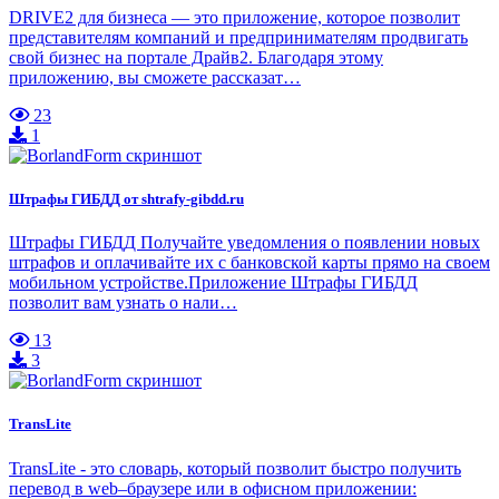
DRIVE2 для бизнеса — это приложение, которое позволит
представителям компаний и предпринимателям продвигать
свой бизнес на портале Драйв2. Благодаря этому
приложению, вы сможете рассказат…
23
1
Штрафы ГИБДД от shtrafy-gibdd.ru
Штрафы ГИБДД Получайте уведомления о появлении новых
штрафов и оплачивайте их с банковской карты прямо на своем
мобильном устройстве.Приложение Штрафы ГИБДД
позволит вам узнать о нали…
13
3
TransLite
TransLite - это словарь, который позволит быстро получить
перевод в web–браузере или в офисном приложении: