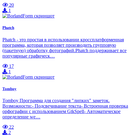
20
1
Phatch
Phatch - это простая в использовании кроссплатформенная
программа, которая позволяет производить групповую
(пакетную) обработку фотографий.Phatch поддерживает все
популярные графическ…
17
1
Tomboy
Tomboy Программа для создания "липких" заметок.
Возможности:- Подсвечивание текста- Встроенная проверка
орфографии с использованием GtkSpell- Автоматическое
определение we…
22
2