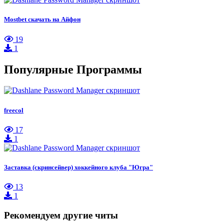
Mostbet скачать на Айфон
19
1
Популярные Программы
freecol
17
1
Заставка (скринсейвер) хоккейного клуба "Югра"
13
1
Рекомендуем другие читы