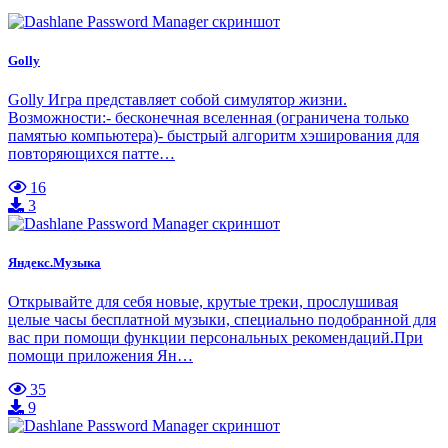
Golly
Golly Игра представляет собой симулятор жизни.
Возможности:- бесконечная вселенная (ограничена только
памятью компьютера)- быстрый алгоритм хэширования для
повторяющихся патте…
16
3
Яндекс.Музыка
Открывайте для себя новые, крутые треки, прослушивая
целые часы бесплатной музыки, специально подобранной для
вас при помощи функции персональных рекомендаций.При
помощи приложения Ян…
35
9