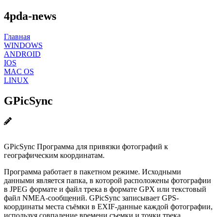
4pda-news
Главная
WINDOWS
ANDROID
IOS
MAC OS
LINUX
GPicSync
GPicSync Программа для привязки фотографий к
географическим координатам.
Программа работает в пакетном режиме. Исходными
данными является папка, в которой расположены фотографии
в JPEG формате и файл трека в формате GPX или текстовый
файл NMEA-сообщений. GPicSync записывает GPS-
координаты места съёмки в EXIF-данные каждой фотографии,
используя совпадение времени съемки и точки трека.