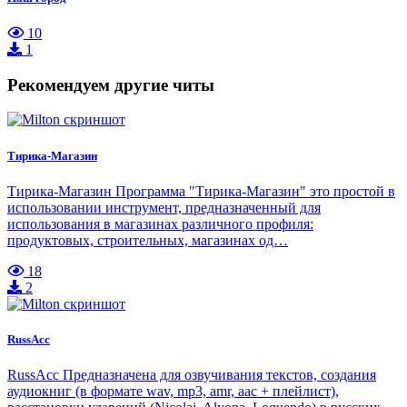
10
1
Рекомендуем другие читы
Тирика-Магазин
Тирика-Магазин Программа "Тирика-Магазин" это простой в
использовании инструмент, предназначенный для
использования в магазинах различного профиля:
продуктовых, строительных, магазинах од…
18
2
RussAcc
RussAcc Предназначена для озвучивания текстов, создания
аудиокниг (в формате wav, mp3, amr, aac + плейлист),