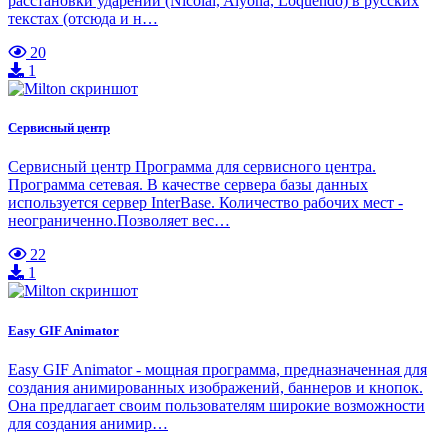
расстановки ударений (Nicolai, Alyona, Loquendo) в русских
текстах (отсюда и н…
20
1
Сервисный центр
Сервисный центр Программа для сервисного центра.
Программа сетевая. В качестве сервера базы данных
используется сервер InterBase. Количество рабочих мест -
неограниченно.Позволяет вес…
22
1
Easy GIF Animator
Easy GIF Animator - мощная программа, предназначенная для
создания анимированных изображений, баннеров и кнопок.
Она предлагает своим пользователям широкие возможности
для создания анимир…