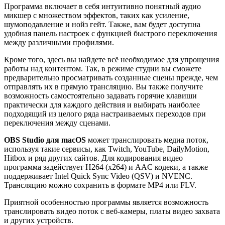
Программа включает в себя интуитивно понятный аудио
микшер с множеством эффектов, таких как усиление,
шумоподавление и нойз гейт. Также, вам будет доступна
удобная панель настроек с функцией быстрого переключения
между различными профилями.
Кроме того, здесь вы найдете всё необходимое для упрощения
работы над контентом. Так, в режиме студии вы сможете
предварительно просматривать созданные сцены прежде, чем
отправлять их в прямую трансляцию. Вы также получите
возможность самостоятельно задавать горячие клавиши
практически для каждого действия и выбирать наиболее
подходящий из целого ряда настраиваемых переходов при
переключения между сценами.
OBS Studio для macOS
может транслировать медиа поток,
используя такие сервисы, как Twitch, YouTube, DailyMotion,
Hitbox и ряд других сайтов. Для кодирования видео
программа задействует H264 (x264) и AAC кодеки, а также
поддерживает Intel Quick Sync Video (QSV) и NVENC.
Трансляцию можно сохранить в формате MP4 или FLV.
Приятной особенностью программы является возможность
транслировать видео поток с веб-камеры, платы видео захвата
и других устройств.