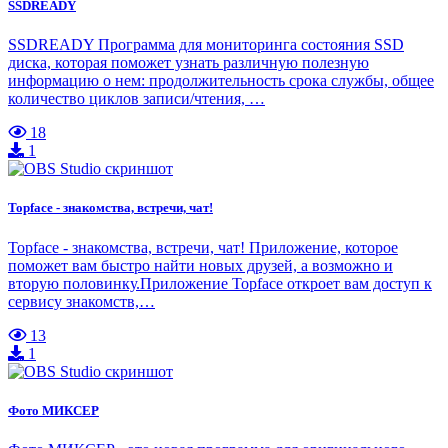
SSDREADY
SSDREADY Программа для мониторинга состояния SSD
диска, которая поможет узнать различную полезную
информацию о нем: продолжительность срока службы, общее
количество циклов записи/чтения, …
18
1
Topface - знакомства, встречи, чат!
Topface - знакомства, встречи, чат! Приложение, которое
поможет вам быстро найти новых друзей, а возможно и
вторую половинку.Приложение Topface откроет вам доступ к
сервису знакомств,…
13
1
Фото МИКСЕР