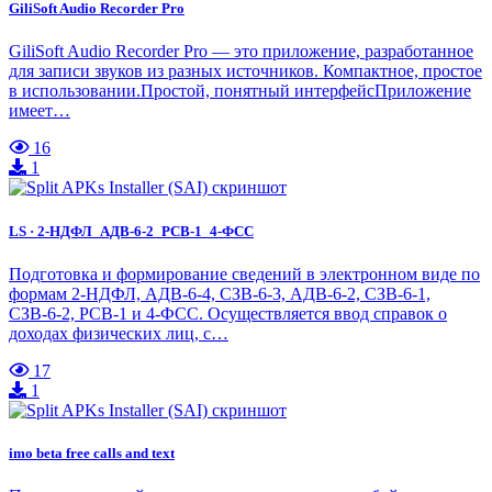
GiliSoft Audio Recorder Pro
GiliSoft Audio Recorder Pro — это приложение, разработанное
для записи звуков из разных источников. Компактное, простое
в использовании.Простой, понятный интерфейсПриложение
имеет…
16
1
LS · 2-НДФЛ_АДВ-6-2_РСВ-1_4-ФСС
Подготовка и формирование сведений в электронном виде по
формам 2-НДФЛ, АДВ-6-4, СЗВ-6-3, АДВ-6-2, СЗВ-6-1,
СЗВ-6-2, РСВ-1 и 4-ФСС. Осуществляется ввод справок о
доходах физических лиц, с…
17
1
imo beta free calls and text