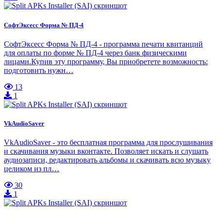
СофтЭксесс Форма № ПД-4
СофтЭксесс Форма № ПД-4 - программа печати квитанций
для оплаты по форме № ПД-4 через банк физическими
лицами.Купив эту программу, Вы приобретете возможность:
подготовить нужн…
13
1
VkAudioSaver
VkAudioSaver - это бесплатная программа для прослушивания
и скачивания музыки вконтакте. Позволяет искать и слушать
аудиозаписи, редактировать альбомы и скачивать всю музыку
целиком из пл…
30
1