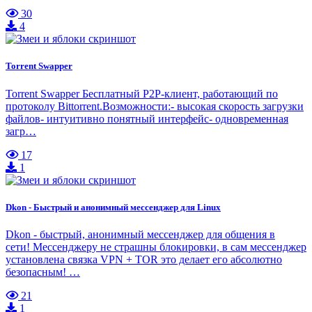
30
4
Torrent Swapper
Torrent Swapper Бесплатный Р2Р-клиент, работающий по
протоколу Bittorrent.Возможности:- высокая скорость загрузки
файлов- интуитивно понятный интерфейс- одновременная
загр…
17
1
Dkon - Быстрый и анонимный мессенджер для Linux
Dkon - быстрый, анонимный мессенджер для общения в
сети! Мессенджеру не страшны блокировки, в сам мессенджер
установлена связка VPN + TOR это делает его абсолютно
безопасным! …
21
1