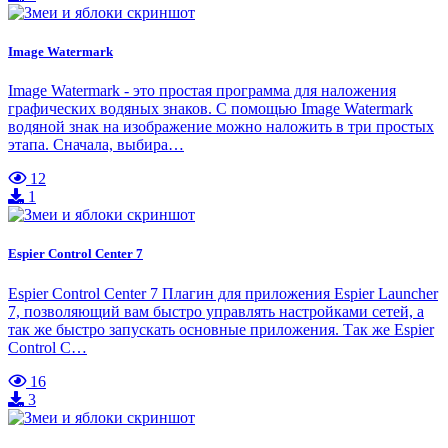
Image Watermark
Image Watermark - это простая программа для наложения
графических водяных знаков. С помощью Image Watermark
водяной знак на изображение можно наложить в три простых
этапа. Сначала, выбира…
12
1
Espier Control Center 7
Espier Control Center 7 Плагин для приложения Espier Launcher
7, позволяющий вам быстро управлять настройками сетей, а
так же быстро запускать основные приложения. Так же Espier
Control C…
16
3