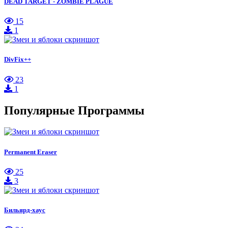
DEAD TARGET - ZOMBIE PLAGUE
15
1
DivFix++
23
1
Популярные Программы
Permanent Eraser
25
3
Бильярд-хаус