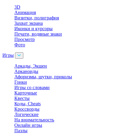
3D
Анимация
Визитки, полиграфия
Захват экрана
Иконки и курсоры
Печати, водяные знаки
Просмотр
Фото
Игры
Аркады, Экшен
Арканоиды
Афоризмы, шутки, приколы
Гонки
Игры со словами
Карточные
Квесты
Коды, Cheats
Кроссворды
Логические
На внимательность
Онлайн игры
Пазлы