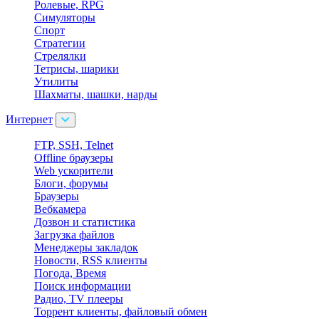
Ролевые, RPG
Симуляторы
Спорт
Стратегии
Стрелялки
Тетрисы, шарики
Утилиты
Шахматы, шашки, нарды
Интернет
FTP, SSH, Telnet
Offline браузеры
Web ускорители
Блоги, форумы
Браузеры
Вебкамера
Дозвон и статистика
Загрузка файлов
Менеджеры закладок
Новости, RSS клиенты
Погода, Время
Поиск информации
Радио, TV плееры
Торрент клиенты, файловый обмен