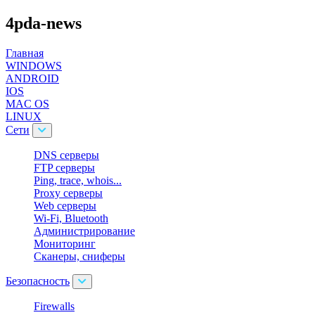
4pda-news
Главная
WINDOWS
ANDROID
IOS
MAC OS
LINUX
Cети
DNS серверы
FTP серверы
Ping, trace, whois...
Proxy серверы
Web серверы
Wi-Fi, Bluetooth
Администрирование
Мониторинг
Сканеры, сниферы
Безопасность
Firewalls