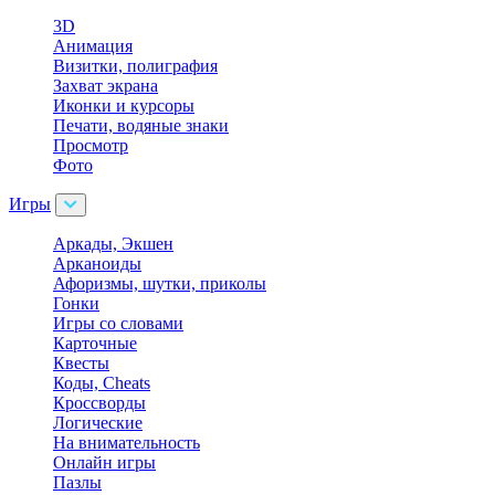
3D
Анимация
Визитки, полиграфия
Захват экрана
Иконки и курсоры
Печати, водяные знаки
Просмотр
Фото
Игры
Аркады, Экшен
Арканоиды
Афоризмы, шутки, приколы
Гонки
Игры со словами
Карточные
Квесты
Коды, Cheats
Кроссворды
Логические
На внимательность
Онлайн игры
Пазлы