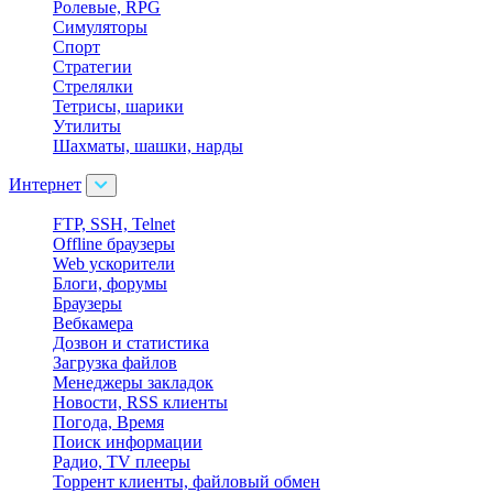
Ролевые, RPG
Симуляторы
Спорт
Стратегии
Стрелялки
Тетрисы, шарики
Утилиты
Шахматы, шашки, нарды
Интернет
FTP, SSH, Telnet
Offline браузеры
Web ускорители
Блоги, форумы
Браузеры
Вебкамера
Дозвон и статистика
Загрузка файлов
Менеджеры закладок
Новости, RSS клиенты
Погода, Время
Поиск информации
Радио, TV плееры
Торрент клиенты, файловый обмен