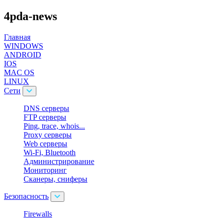
4pda-news
Главная
WINDOWS
ANDROID
IOS
MAC OS
LINUX
Cети
DNS серверы
FTP серверы
Ping, trace, whois...
Proxy серверы
Web серверы
Wi-Fi, Bluetooth
Администрирование
Мониторинг
Сканеры, сниферы
Безопасность
Firewalls